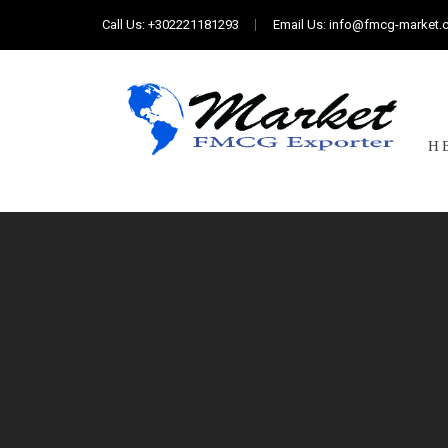
Call Us:
+302221181293
Email Us:
info@fmcg-market.
Η 